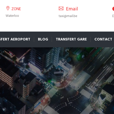
Email
ZONE
Waterloo
taxi@mail.be
D
SFERT AEROPORT
BLOG
TRANSFERT GARE
CONTACT