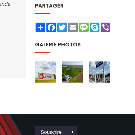
mande
PARTAGER
Share
Facebook
Twitter
Email
Message
Skype
Viber
GALERIE PHOTOS
Souscrire