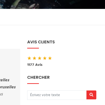
AVIS CLIENTS
★
★
★
★
★
1177 Avis
CHERCHER
elles
bruxelles
us