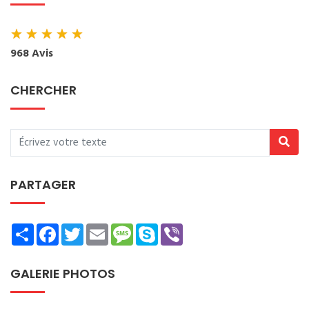
★
★
★
★
★
968 Avis
CHERCHER
PARTAGER
Share
Facebook
Twitter
Email
Message
Skype
Viber
GALERIE PHOTOS