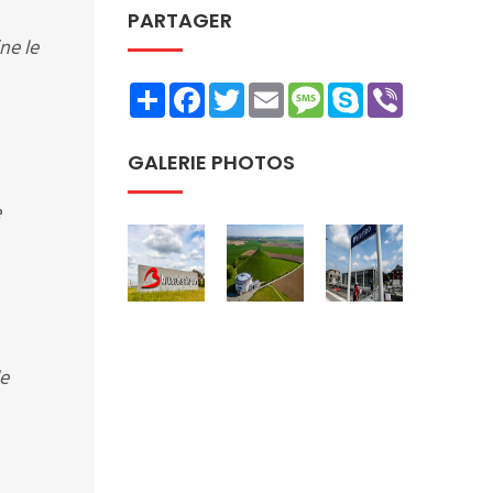
PARTAGER
ne le
Share
Facebook
Twitter
Email
Message
Skype
Viber
GALERIE PHOTOS
e
le