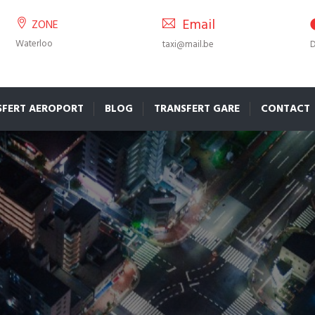
Email
ZONE
Waterloo
taxi@mail.be
D
SFERT AEROPORT
BLOG
TRANSFERT GARE
CONTACT