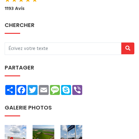
★
★
★
★
★
1193 Avis
CHERCHER
PARTAGER
Share
Facebook
Twitter
Email
Message
Skype
Viber
GALERIE PHOTOS